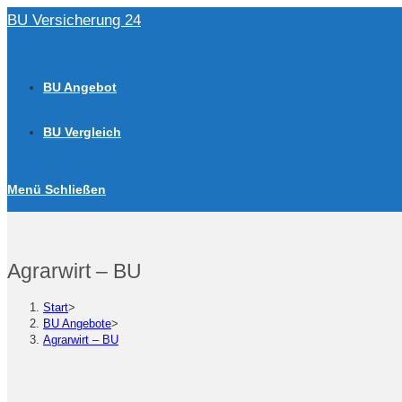
Zum
BU Versicherung 24
Inhalt
springen
BU Angebot
BU Vergleich
Menü
Schließen
Agrarwirt – BU
Start
>
BU Angebote
>
Agrarwirt – BU