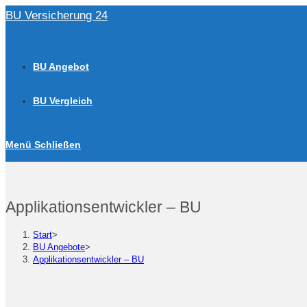
Zum
BU Versicherung 24
Inhalt
springen
BU Angebot
BU Vergleich
Menü
Schließen
Applikationsentwickler – BU
Start
>
BU Angebote
>
Applikationsentwickler – BU