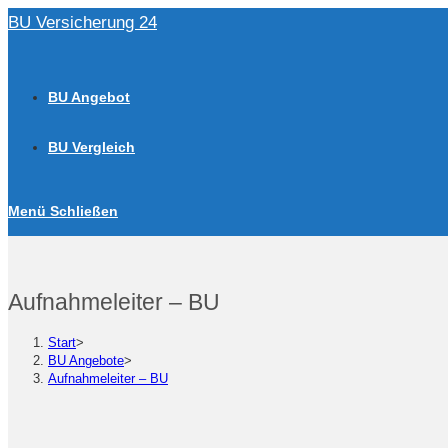
Zum
BU Versicherung 24
Inhalt
springen
BU Angebot
BU Vergleich
Menü
Schließen
Aufnahmeleiter – BU
Start
>
BU Angebote
>
Aufnahmeleiter – BU