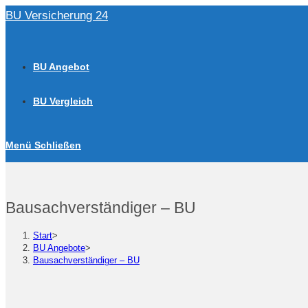
Zum
BU Versicherung 24
Inhalt
springen
BU Angebot
BU Vergleich
Menü
Schließen
Bausachverständiger – BU
Start
>
BU Angebote
>
Bausachverständiger – BU