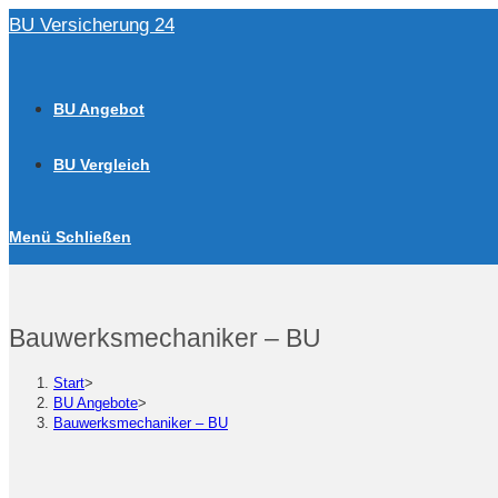
Zum
BU Versicherung 24
Inhalt
springen
BU Angebot
BU Vergleich
Menü
Schließen
Bauwerksmechaniker – BU
Start
>
BU Angebote
>
Bauwerksmechaniker – BU