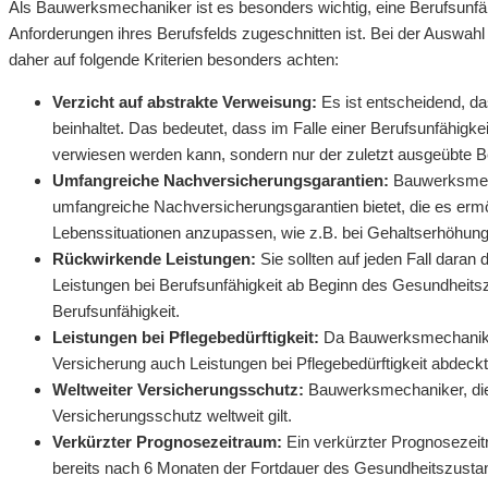
Als Bauwerksmechaniker ist es besonders wichtig, eine Berufsunfäh
Anforderungen ihres Berufsfelds zugeschnitten ist. Bei der Auswa
daher auf folgende Kriterien besonders achten:
Verzicht auf abstrakte Verweisung:
Es ist entscheidend, da
beinhaltet. Das bedeutet, dass im Falle einer Berufsunfähigke
verwiesen werden kann, sondern nur der zuletzt ausgeübte Be
Umfangreiche Nachversicherungsgarantien:
Bauwerksmecha
umfangreiche Nachversicherungsgarantien bietet, die es erm
Lebenssituationen anzupassen, wie z.B. bei Gehaltserhöhung
Rückwirkende Leistungen:
Sie sollten auf jeden Fall dara
Leistungen bei Berufsunfähigkeit ab Beginn des Gesundheitsz
Berufsunfähigkeit.
Leistungen bei Pflegebedürftigkeit:
Da Bauwerksmechaniker o
Versicherung auch Leistungen bei Pflegebedürftigkeit abdeckt
Weltweiter Versicherungsschutz:
Bauwerksmechaniker, die a
Versicherungsschutz weltweit gilt.
Verkürzter Prognosezeitraum:
Ein verkürzter Prognosezeitr
bereits nach 6 Monaten der Fortdauer des Gesundheitszustands