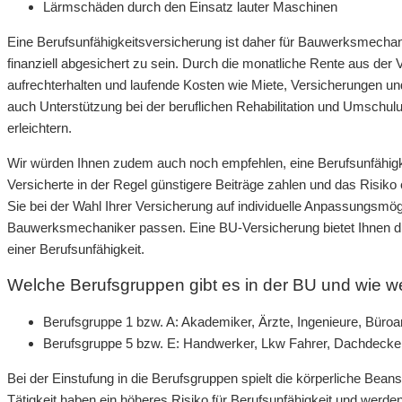
Lärmschäden durch den Einsatz lauter Maschinen
Eine Berufsunfähigkeitsversicherung ist daher für Bauwerksmechani
finanziell abgesichert zu sein. Durch die monatliche Rente aus de
aufrechterhalten und laufende Kosten wie Miete, Versicherungen u
auch Unterstützung bei der beruflichen Rehabilitation und Umschul
erleichtern.
Wir würden Ihnen zudem auch noch empfehlen, eine Berufsunfähigke
Versicherte in der Regel günstigere Beiträge zahlen und das Risiko e
Sie bei der Wahl Ihrer Versicherung auf individuelle Anpassungsmög
Bauwerksmechaniker passen. Eine BU-Versicherung bietet Ihnen die
einer Berufsunfähigkeit.
Welche Berufsgruppen gibt es in der BU und wie w
Berufsgruppe 1 bzw. A: Akademiker, Ärzte, Ingenieure, Büroan
Berufsgruppe 5 bzw. E: Handwerker, Lkw Fahrer, Dachdecke
Bei der Einstufung in die Berufsgruppen spielt die körperliche Beans
Tätigkeit haben ein höheres Risiko für Berufsunfähigkeit und werde