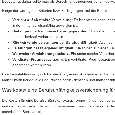
Bedeutung, daher sollte man als Berechnungsingenieur auf einige wi
Einige der wichtigsten Kriterien bzw. Bedingungen, auf die Berechnun
Verzicht auf abstrakte Verweisung:
Es ist entscheidend, dass
in dem man berufsunfähig geworden ist.
Umfangreiche Nachversicherungsgarantien:
Es sollten Opt
Immobilienkauf vorhanden sein.
Rückwirkende Leistungen bei Berufsunfähigkeit:
Auch bei 
Leistungen bei Pflegebedürftigkeit:
Sie sollten auf jeden Fa
Weltweiter Versicherungsschutz:
Ein umfassender Versicherun
Verkürzter Prognosezeitraum:
Ein verkürzter Prognosezeitrau
anerkannt werden kann.
Es ist empfehlenswert, sich bei der Analyse und Auswahl einer Beruf
Makler kann individuelle Bedürfnisse berücksichtigen und maßgeschne
Was kostet eine Berufsunfähigkeitsversicherung f
Die Kosten für eine Berufsunfähigkeitsversicherung hängen von versc
und dem individuellen Risikoprofil zusammen. Besonders riskante Be
technischen Beruf arbeiten.