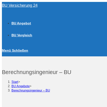
Zum
BU Versicherung 24
Inhalt
springen
BU Angebot
BU Vergleich
Menü
Schließen
Berechnungsingenieur – BU
Start
>
BU Angebote
>
Berechnungsingenieur – BU