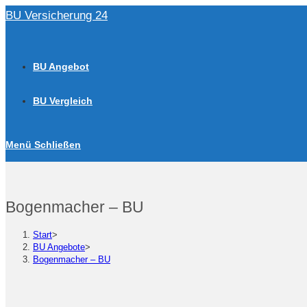
Zum
BU Versicherung 24
Inhalt
springen
BU Angebot
BU Vergleich
Menü
Schließen
Bogenmacher – BU
Start
>
BU Angebote
>
Bogenmacher – BU