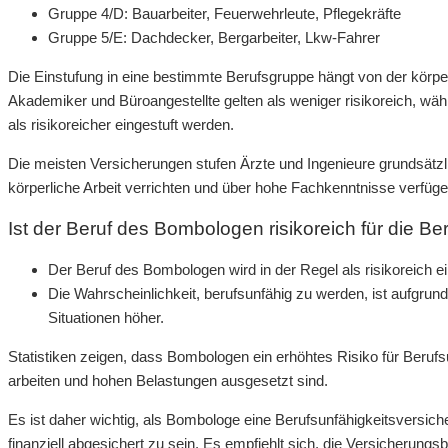
Gruppe 4/D: Bauarbeiter, Feuerwehrleute, Pflegekräfte
Gruppe 5/E: Dachdecker, Bergarbeiter, Lkw-Fahrer
Die Einstufung in eine bestimmte Berufsgruppe hängt von der körp
Akademiker und Büroangestellte gelten als weniger risikoreich, w
als risikoreicher eingestuft werden.
Die meisten Versicherungen stufen Ärzte und Ingenieure grundsätzli
körperliche Arbeit verrichten und über hohe Fachkenntnisse verfüge
Ist der Beruf des Bombologen risikoreich für die B
Der Beruf des Bombologen wird in der Regel als risikoreich ei
Die Wahrscheinlichkeit, berufsunfähig zu werden, ist aufgru
Situationen höher.
Statistiken zeigen, dass Bombologen ein erhöhtes Risiko für Berufs
arbeiten und hohen Belastungen ausgesetzt sind.
Es ist daher wichtig, als Bombologe eine Berufsunfähigkeitsversich
finanziell abgesichert zu sein. Es empfiehlt sich, die Versicherun