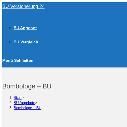
Zum
BU Versicherung 24
Inhalt
springen
BU Angebot
BU Vergleich
Menü
Schließen
Bombologe – BU
Start
>
BU Angebote
>
Bombologe – BU