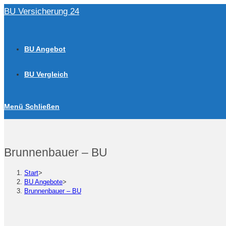
Zum
BU Versicherung 24
Inhalt
springen
BU Angebot
BU Vergleich
Menü
Schließen
Brunnenbauer – BU
Start
>
BU Angebote
>
Brunnenbauer – BU