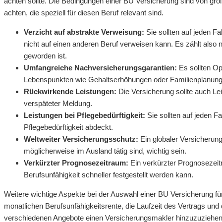
achten sollte. Die Bedingungen einer BU Versicherung sind von gro
achten, die speziell für diesen Beruf relevant sind.
Verzicht auf abstrakte Verweisung:
Sie sollten auf jeden Fa
nicht auf einen anderen Beruf verweisen kann. Es zählt also 
geworden ist.
Umfangreiche Nachversicherungsgarantien:
Es sollten Op
Lebenspunkten wie Gehaltserhöhungen oder Familienplanung
Rückwirkende Leistungen:
Die Versicherung sollte auch Lei
verspäteter Meldung.
Leistungen bei Pflegebedürftigkeit:
Sie sollten auf jeden F
Pflegebedürftigkeit abdeckt.
Weltweiter Versicherungsschutz:
Ein globaler Versicherun
möglicherweise im Ausland tätig sind, wichtig sein.
Verkürzter Prognosezeitraum:
Ein verkürzter Prognosezeitr
Berufsunfähigkeit schneller festgestellt werden kann.
Weitere wichtige Aspekte bei der Auswahl einer BU Versicherung f
monatlichen Berufsunfähigkeitsrente, die Laufzeit des Vertrags und 
verschiedenen Angebote einen Versicherungsmakler hinzuzuziehen, 