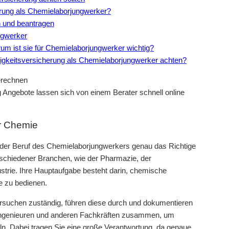
herung als Chemielaborjungwerker?
 und beantragen
ngwerker
rum ist sie für Chemielaborjungwerker wichtig?
higkeitsversicherung als Chemielaborjungwerker achten?
Angebote lassen sich von einem Berater schnell online
er Chemie
der Beruf des Chemielaborjungwerkers genau das Richtige
erschiedener Branchen, wie der Pharmazie, der
strie. Ihre Hauptaufgabe besteht darin, chemische
e zu bedienen.
rversuchen zuständig, führen diese durch und dokumentieren
ieingenieuren und anderen Fachkräften zusammen, um
n. Dabei tragen Sie eine große Verantwortung, da genaue