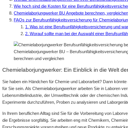
Wie hoch sind die Kosten für eine Berufsunfähigkeitsversic
Chemielaborjungwerker BU Angebote berechnen, vergleichen
FAQs zur Berufsunfähigkeitsversicherung für Chemielaborju
1. Was ist eine Berufsunfähigkeitsversicherung und wa
2. Worauf sollte man bei der Auswahl einer Berufsunfä
Chemielaborjungwerker BU – Berufsunfähigkeitsversicherung 
berechnen und vergleichen
Chemielaborjungwerker: Ein Einblick in die Welt d
Sie haben ein Händchen für Chemie und Laborarbeit? Dann könnte 
für Sie sein. Als Chemielaborjungwerker arbeiten Sie in Laboren v
Lebensmittelindustrie, der Umwelttechnik oder der chemischen Indu
Experimente durchzuführen, Proben zu analysieren und Laborgerät
In Ihrem beruflichen Alltag sind Sie für die Vorbereitung von Labo
die Ergebnisse sorgfältig. Sie arbeiten eng mit Chemikern, Chem
Forschungsprojekte voranzutreiben und neue Produkte zu entwickel