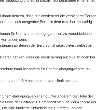
ßer Bedeutung und es ist ratsam, auf bestimmte Kriterien zu
ll daran denken, dass der Versicherer die versicherte Person
nur der zuletzt ausgeübte Beruf, in dem man berufsunfähig
tionen für Nachversicherungsgarantien zu verschiedenen
 vorhanden sein.
stungen ab Beginn der Berufsunfähigkeit bieten, selbst bei
all daran denken, dass die Versicherung auch Leistungen bei
gsschutz kann besonders für Chemielaborjungwerker, die
aum von nur 6 Monaten kann vorteilhaft sein, da
ür Chemielaborjungwerker sind unter anderem die Höhe der
die Höhe der Beiträge. Es empfiehlt sich, bei der Analyse der
um eine fundierte Entscheidung zu treffen und den