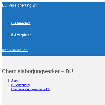
Zum
BU Versicherung 24
Inhalt
springen
BU Angebot
BU Vergleich
Menü
Schließen
Chemielaborjungwerker – BU
Start
>
BU Angebote
>
Chemielaborjungwerker – BU