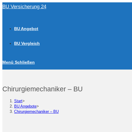
Zum
BU Versicherung 24
Inhalt
springen
BU Angebot
BU Vergleich
Menü
Schließen
Chirurgiemechaniker – BU
Start
>
BU Angebote
>
Chirurgiemechaniker – BU