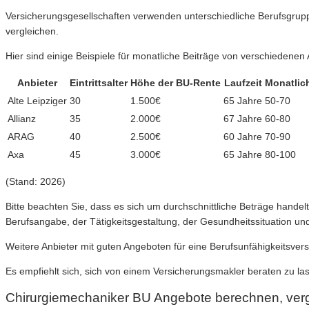
Versicherungsgesellschaften verwenden unterschiedliche Berufsgrupp
vergleichen.
Hier sind einige Beispiele für monatliche Beiträge von verschiedenen
Anbieter
Eintrittsalter
Höhe der BU-Rente
Laufzeit
Monatlich
Alte Leipziger
30
1.500€
65 Jahre
50-70
Allianz
35
2.000€
67 Jahre
60-80
ARAG
40
2.500€
60 Jahre
70-90
Axa
45
3.000€
65 Jahre
80-100
(Stand: 2026)
Bitte beachten Sie, dass es sich um durchschnittliche Beträge hand
Berufsangabe, der Tätigkeitsgestaltung, der Gesundheitssituation u
Weitere Anbieter mit guten Angeboten für eine Berufsunfähigkeitsver
Es empfiehlt sich, sich von einem Versicherungsmakler beraten zu la
Chirurgiemechaniker BU Angebote berechnen, ver