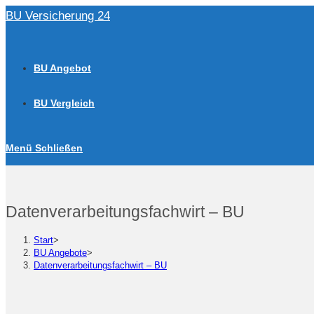
Zum
BU Versicherung 24
Inhalt
springen
BU Angebot
BU Vergleich
Menü
Schließen
Datenverarbeitungsfachwirt – BU
Start
>
BU Angebote
>
Datenverarbeitungsfachwirt – BU