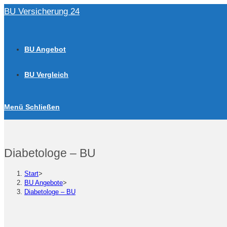
Zum
BU Versicherung 24
Inhalt
springen
BU Angebot
BU Vergleich
Menü
Schließen
Diabetologe – BU
Start
>
BU Angebote
>
Diabetologe – BU