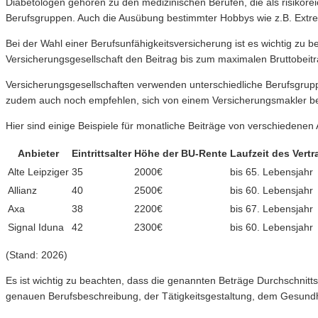
Diabetologen gehören zu den medizinischen Berufen, die als risikore
Berufsgruppen. Auch die Ausübung bestimmter Hobbys wie z.B. Extre
Bei der Wahl einer Berufsunfähigkeitsversicherung ist es wichtig zu b
Versicherungsgesellschaft den Beitrag bis zum maximalen Bruttobeit
Versicherungsgesellschaften verwenden unterschiedliche Berufsgruppe
zudem auch noch empfehlen, sich von einem Versicherungsmakler ber
Hier sind einige Beispiele für monatliche Beiträge von verschiedenen 
Anbieter
Eintrittsalter
Höhe der BU-Rente
Laufzeit des Vertr
Alte Leipziger
35
2000€
bis 65. Lebensjahr
Allianz
40
2500€
bis 60. Lebensjahr
Axa
38
2200€
bis 67. Lebensjahr
Signal Iduna
42
2300€
bis 60. Lebensjahr
(Stand: 2026)
Es ist wichtig zu beachten, dass die genannten Beträge Durchschnitt
genauen Berufsbeschreibung, der Tätigkeitsgestaltung, dem Gesund