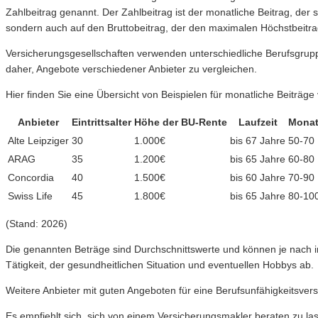
Zahlbeitrag genannt. Der Zahlbeitrag ist der monatliche Beitrag, der 
sondern auch auf den Bruttobeitrag, der den maximalen Höchstbeitrag
Versicherungsgesellschaften verwenden unterschiedliche Berufsgruppe
daher, Angebote verschiedener Anbieter zu vergleichen.
Hier finden Sie eine Übersicht von Beispielen für monatliche Beiträge
Anbieter
Eintrittsalter
Höhe der BU-Rente
Laufzeit
Monatl
Alte Leipziger
30
1.000€
bis 67 Jahre
50-70
ARAG
35
1.200€
bis 65 Jahre
60-80
Concordia
40
1.500€
bis 60 Jahre
70-90
Swiss Life
45
1.800€
bis 65 Jahre
80-10
(Stand: 2026)
Die genannten Beträge sind Durchschnittswerte und können je nach i
Tätigkeit, der gesundheitlichen Situation und eventuellen Hobbys ab.
Weitere Anbieter mit guten Angeboten für eine Berufsunfähigkeitsver
Es empfiehlt sich, sich von einem Versicherungsmakler beraten zu la