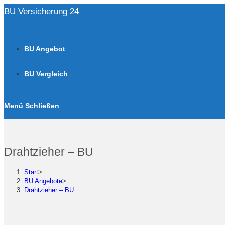
Zum
BU Versicherung 24
Inhalt
springen
BU Angebot
BU Vergleich
Menü
Schließen
Drahtzieher – BU
Start
>
BU Angebote
>
Drahtzieher – BU