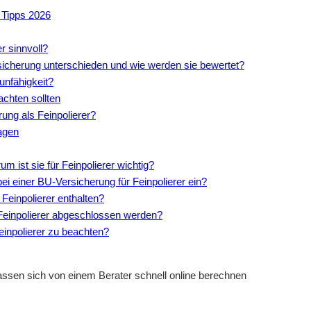
 Tipps 2026
r sinnvoll?
sicherung unterschieden und wie werden sie bewertet?
sunfähigkeit?
achten sollten
rung als Feinpolierer?
agen
m ist sie für Feinpolierer wichtig?
ei einer BU-Versicherung für Feinpolierer ein?
Feinpolierer enthalten?
r Feinpolierer abgeschlossen werden?
einpolierer zu beachten?
assen sich von einem Berater schnell online berechnen