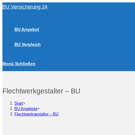
Zum
BU Versicherung 24
Inhalt
springen
BU Angebot
BU Vergleich
Menü
Schließen
Flechtwerkgestalter – BU
Start
>
BU Angebote
>
Flechtwerkgestalter – BU