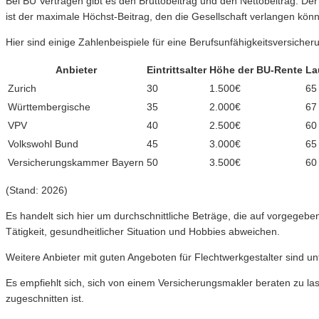
Bei BU Verträgen gibt es den Bruttobeitrag und den Nettobeitrag. Der
ist der maximale Höchst-Beitrag, den die Gesellschaft verlangen könnt
Hier sind einige Zahlenbeispiele für eine Berufsunfähigkeitsversicher
Anbieter
Eintrittsalter
Höhe der BU-Rente
La
Zurich
30
1.500€
65
Württembergische
35
2.000€
67
VPV
40
2.500€
60
Volkswohl Bund
45
3.000€
65
Versicherungskammer Bayern
50
3.500€
60
(Stand: 2026)
Es handelt sich hier um durchschnittliche Beträge, die auf vorgegeb
Tätigkeit, gesundheitlicher Situation und Hobbies abweichen.
Weitere Anbieter mit guten Angeboten für Flechtwerkgestalter sind un
Es empfiehlt sich, sich von einem Versicherungsmakler beraten zu las
zugeschnitten ist.