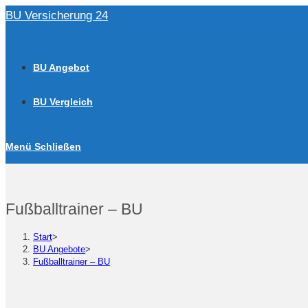
Zum
BU Versicherung 24
Inhalt
springen
BU Angebot
BU Vergleich
Menü
Schließen
Fußballtrainer – BU
Start
>
BU Angebote
>
Fußballtrainer – BU