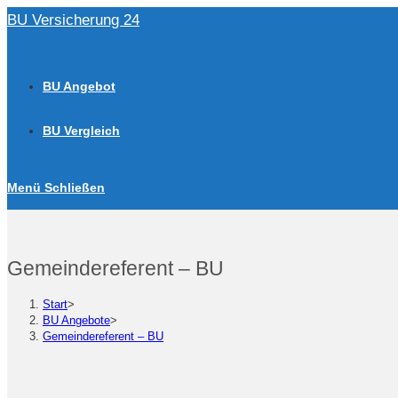
Zum
BU Versicherung 24
Inhalt
springen
BU Angebot
BU Vergleich
Menü
Schließen
Gemeindereferent – BU
Start
>
BU Angebote
>
Gemeindereferent – BU