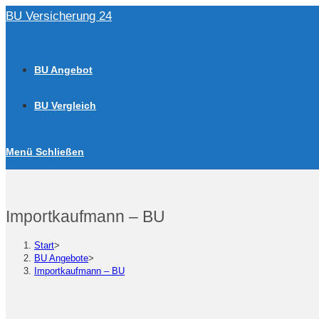
Zum
BU Versicherung 24
Inhalt
springen
BU Angebot
BU Vergleich
Menü
Schließen
Importkaufmann – BU
Start
>
BU Angebote
>
Importkaufmann – BU