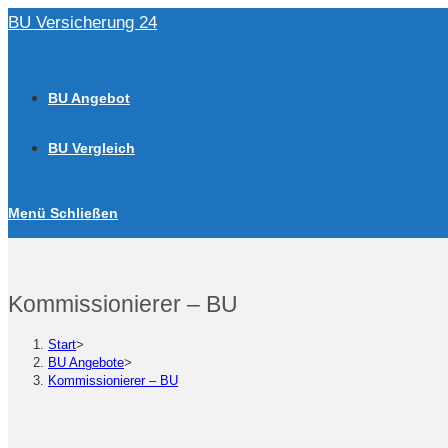
Zum
BU Versicherung 24
Inhalt
springen
BU Angebot
BU Vergleich
Menü
Schließen
Kommissionierer – BU
Start
>
BU Angebote
>
Kommissionierer – BU