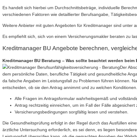
Es handelt sich hierbei um Durchschnittsbeträge, individuelle Bere
verschiedenen Faktoren wie detaillierter Berufsangabe, Tätigkeitsb
Weitere Anbieter mit guten Angeboten für Kreditmanager sind unter a
Es empfiehlt sich, sich von einem Versicherungsmakler beraten zu l
Kreditmanager BU Angebote berechnen, vergleich
Kreditmanager BU Beratung – Was sollte beachtet werden beim B
Der Absc
dem persönliche Daten, berufliche Tätigkeit und gesundheitliche An
da falsche Angaben im Leistungsfall zu Problemen führen können. Nac
entscheiden, ob sie den Antrag annimmt und zu welchen Konditionen
Alle Fragen im Antragsformular wahrheitsgemäß und vollständi
Antrag rechtzeitig einreichen, um im Fall der Fälle abgesichert 
Versicherungsbedingungen sorgfältig lesen und verstehen.
Die Gesundheitsprüfung erfolgt in der Regel durch das Ausfüllen ein
ärztliche Untersuchung erforderlich, es sei denn, es liegen besonder
Leistungsfall überprüfen kann, ob die gemachten Angaben der Wahrh