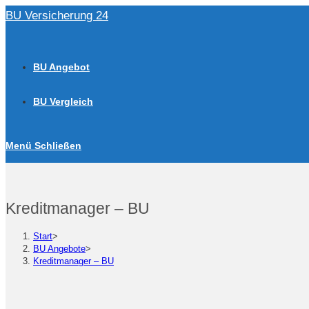
Zum
BU Versicherung 24
Inhalt
springen
BU Angebot
BU Vergleich
Menü
Schließen
Kreditmanager – BU
Start
>
BU Angebote
>
Kreditmanager – BU