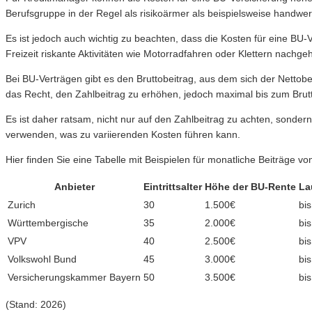
Berufsgruppe in der Regel als risikoärmer als beispielsweise handwerk
Es ist jedoch auch wichtig zu beachten, dass die Kosten für eine BU
Freizeit riskante Aktivitäten wie Motorradfahren oder Klettern nachg
Bei BU-Verträgen gibt es den Bruttobeitrag, aus dem sich der Nettobe
das Recht, den Zahlbeitrag zu erhöhen, jedoch maximal bis zum Brutt
Es ist daher ratsam, nicht nur auf den Zahlbeitrag zu achten, sonde
verwenden, was zu variierenden Kosten führen kann.
Hier finden Sie eine Tabelle mit Beispielen für monatliche Beiträge v
Anbieter
Eintrittsalter
Höhe der BU-Rente
La
Zurich
30
1.500€
bis
Württembergische
35
2.000€
bis
VPV
40
2.500€
bis
Volkswohl Bund
45
3.000€
bis
Versicherungskammer Bayern
50
3.500€
bis
(Stand: 2026)