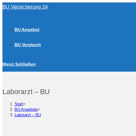
Zum
BU Versicherung 24
Inhalt
springen
BU Angebot
BU Vergleich
Menü
Schließen
Laborarzt – BU
Start
>
BU Angebote
>
Laborarzt – BU