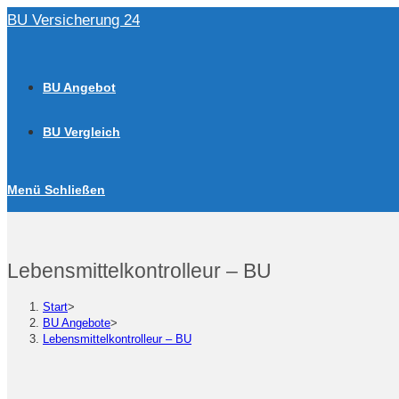
Zum
BU Versicherung 24
Inhalt
springen
BU Angebot
BU Vergleich
Menü
Schließen
Lebensmittelkontrolleur – BU
Start
>
BU Angebote
>
Lebensmittelkontrolleur – BU