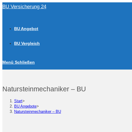
Zum
BU Versicherung 24
Inhalt
springen
BU Angebot
BU Vergleich
Menü
Schließen
Natursteinmechaniker – BU
Start
>
BU Angebote
>
Natursteinmechaniker – BU