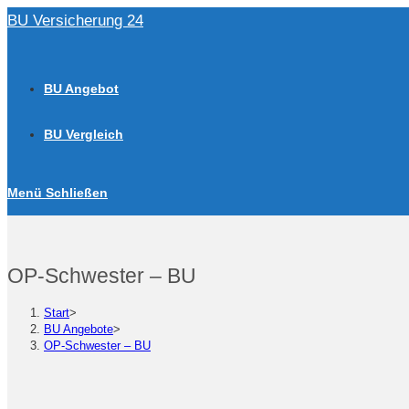
Zum
BU Versicherung 24
Inhalt
springen
BU Angebot
BU Vergleich
Menü
Schließen
OP-Schwester – BU
Start
>
BU Angebote
>
OP-Schwester – BU