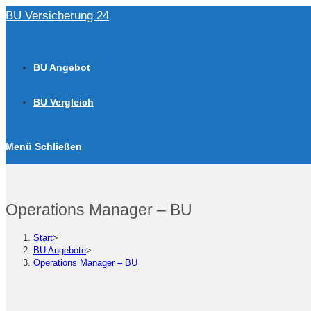
Zum
BU Versicherung 24
Inhalt
springen
BU Angebot
BU Vergleich
Menü
Schließen
Operations Manager – BU
Start
>
BU Angebote
>
Operations Manager – BU