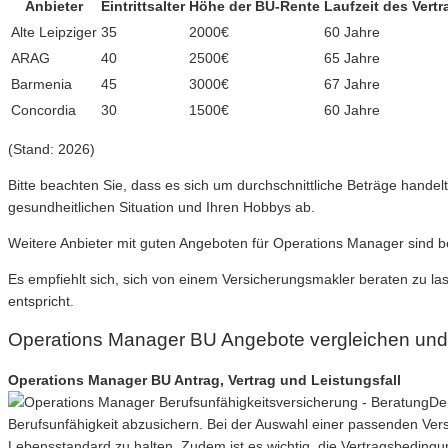
Anbieter
Eintrittsalter
Höhe der BU-Rente
Laufzeit des Vertr
Alte Leipziger
35
2000€
60 Jahre
ARAG
40
2500€
65 Jahre
Barmenia
45
3000€
67 Jahre
Concordia
30
1500€
60 Jahre
(Stand: 2026)
Bitte beachten Sie, dass es sich um durchschnittliche Beträge hande
gesundheitlichen Situation und Ihren Hobbys ab.
Weitere Anbieter mit guten Angeboten für Operations Manager sind b
Es empfiehlt sich, sich von einem Versicherungsmakler beraten zu la
entspricht.
Operations Manager BU Angebote vergleichen und
Operations Manager BU Antrag, Vertrag und Leistungsfall
De
Berufsunfähigkeit abzusichern. Bei der Auswahl einer passenden Vers
Lebensstandard zu halten. Zudem ist es wichtig, die Vertragsbedingu