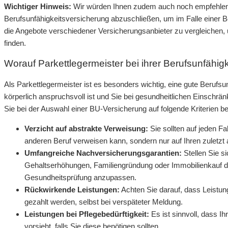
Wichtiger Hinweis:
Wir würden Ihnen zudem auch noch empfehlen, 
Berufsunfähigkeitsversicherung abzuschließen, um im Falle einer Ber
die Angebote verschiedener Versicherungsanbieter zu vergleichen, u
finden.
Worauf Parkettlegermeister bei ihrer Berufsunfähig
Als Parkettlegermeister ist es besonders wichtig, eine gute Berufsu
körperlich anspruchsvoll ist und Sie bei gesundheitlichen Einschrä
Sie bei der Auswahl einer BU-Versicherung auf folgende Kriterien b
Verzicht auf abstrakte Verweisung:
Sie sollten auf jeden Fa
anderen Beruf verweisen kann, sondern nur auf Ihren zuletzt 
Umfangreiche Nachversicherungsgarantien:
Stellen Sie s
Gehaltserhöhungen, Familiengründung oder Immobilienkauf di
Gesundheitsprüfung anzupassen.
Rückwirkende Leistungen:
Achten Sie darauf, dass Leistun
gezahlt werden, selbst bei verspäteter Meldung.
Leistungen bei Pflegebedürftigkeit:
Es ist sinnvoll, dass I
vorsieht, falls Sie diese benötigen sollten.