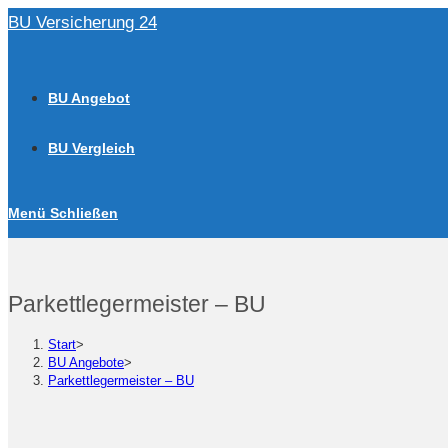
Zum
BU Versicherung 24
Inhalt
springen
BU Angebot
BU Vergleich
Menü
Schließen
Parkettlegermeister – BU
Start
>
BU Angebote
>
Parkettlegermeister – BU