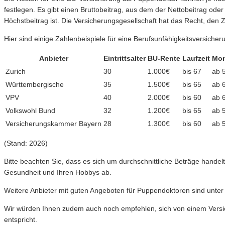
festlegen. Es gibt einen Bruttobeitrag, aus dem der Nettobeitrag oder
Höchstbeitrag ist. Die Versicherungsgesellschaft hat das Recht, den 
Hier sind einige Zahlenbeispiele für eine Berufsunfähigkeitsversiche
Anbieter
Eintrittsalter
BU-Rente
Laufzeit
Mon
Zurich
30
1.000€
bis 67
ab 
Württembergische
35
1.500€
bis 65
ab 
VPV
40
2.000€
bis 60
ab 
Volkswohl Bund
32
1.200€
bis 65
ab 
Versicherungskammer Bayern
28
1.300€
bis 60
ab 
(Stand: 2026)
Bitte beachten Sie, dass es sich um durchschnittliche Beträge hande
Gesundheit und Ihren Hobbys ab.
Weitere Anbieter mit guten Angeboten für Puppendoktoren sind unter
Wir würden Ihnen zudem auch noch empfehlen, sich von einem Versich
entspricht.