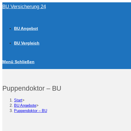
Zum
BU Versicherung 24
Inhalt
springen
BU Angebot
BU Vergleich
Menü
Schließen
Puppendoktor – BU
Start
>
BU Angebote
>
Puppendoktor – BU