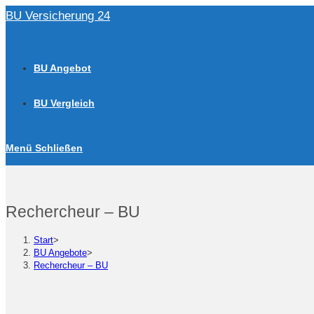
Zum
BU Versicherung 24
Inhalt
springen
BU Angebot
BU Vergleich
Menü
Schließen
Rechercheur – BU
Start
>
BU Angebote
>
Rechercheur – BU