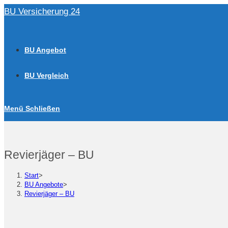
Zum
BU Versicherung 24
Inhalt
springen
BU Angebot
BU Vergleich
Menü
Schließen
Revierjäger – BU
Start
>
BU Angebote
>
Revierjäger – BU