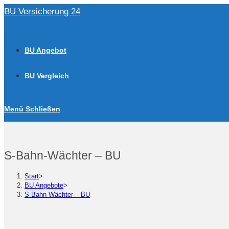
Zum
BU Versicherung 24
Inhalt
springen
BU Angebot
BU Vergleich
Menü
Schließen
S-Bahn-Wächter – BU
Start
>
BU Angebote
>
S-Bahn-Wächter – BU