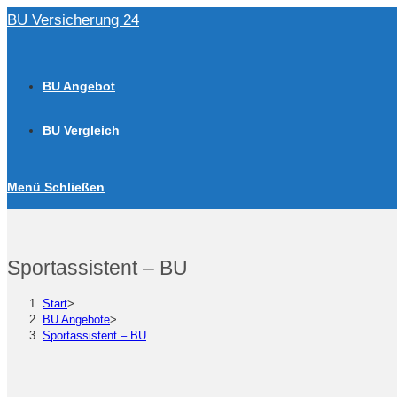
Zum
BU Versicherung 24
Inhalt
springen
BU Angebot
BU Vergleich
Menü
Schließen
Sportassistent – BU
Start
>
BU Angebote
>
Sportassistent – BU