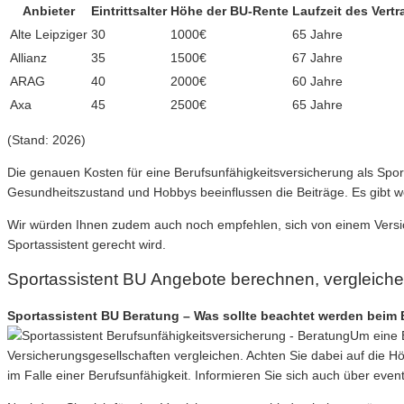
Anbieter
Eintrittsalter
Höhe der BU-Rente
Laufzeit des Vertr
Alte Leipziger
30
1000€
65 Jahre
Allianz
35
1500€
67 Jahre
ARAG
40
2000€
60 Jahre
Axa
45
2500€
65 Jahre
(Stand: 2026)
Die genauen Kosten für eine Berufsunfähigkeitsversicherung als Sport
Gesundheitszustand und Hobbys beeinflussen die Beiträge. Es gibt w
Wir würden Ihnen zudem auch noch empfehlen, sich von einem Versich
Sportassistent gerecht wird.
Sportassistent BU Angebote berechnen, vergleich
Sportassistent BU Beratung – Was sollte beachtet werden beim 
Um eine B
Versicherungsgesellschaften vergleichen. Achten Sie dabei auf die 
im Falle einer Berufsunfähigkeit. Informieren Sie sich auch über eve