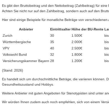
Es gibt den Bruttobeitrag und den Nettobeitrag (Zahlbeitrag) für eine
Achten Sie nicht nur auf den Zahlbeitrag, sondern auch auf den Brutt
Hier sind einige Beispiele für monatliche Beiträge von verschiedenen 
Anbieter
Eintrittsalter
Höhe der BU-Rente
La
Zurich
30
1.500€
bi
Württembergische
35
2.000€
bi
VPV
40
2.500€
bi
Volkswohl Bund
32
1.800€
bi
Versicherungskammer Bayern
28
1.200€
bi
(Stand: 2026)
Es handelt sich um durchschnittliche Beträge, die variieren können. Di
Gesundheitszustand und Hobbys.
Weitere Anbieter mit guten Angeboten für Stenotypisten sind unter 
Wir würden Ihnen zudem auch noch empfehlen, sich von einem Versich