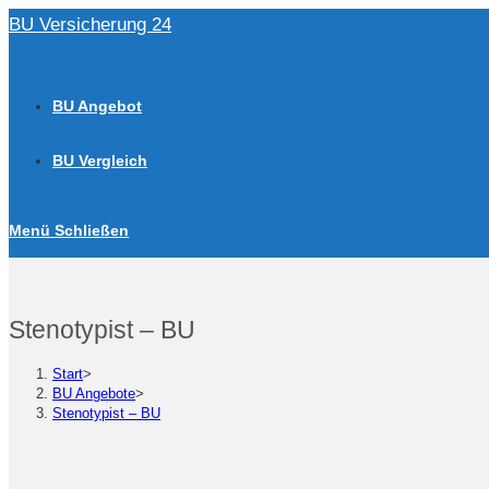
Zum
BU Versicherung 24
Inhalt
springen
BU Angebot
BU Vergleich
Menü
Schließen
Stenotypist – BU
Start
>
BU Angebote
>
Stenotypist – BU