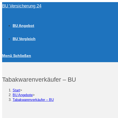
Zum
BU Versicherung 24
Inhalt
springen
BU Angebot
BU Vergleich
Menü
Schließen
Tabakwarenverkäufer – BU
Start
>
BU Angebote
>
Tabakwarenverkäufer – BU