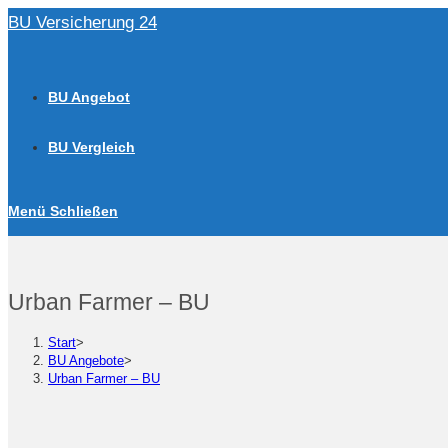
Zum
BU Versicherung 24
Inhalt
springen
BU Angebot
BU Vergleich
Menü
Schließen
Urban Farmer – BU
Start
>
BU Angebote
>
Urban Farmer – BU