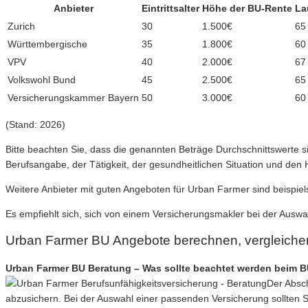
Anbieter
Eintrittsalter
Höhe der BU-Rente
La
Zurich
30
1.500€
65
Württembergische
35
1.800€
60
VPV
40
2.000€
67
Volkswohl Bund
45
2.500€
65
Versicherungskammer Bayern
50
3.000€
60
(Stand: 2026)
Bitte beachten Sie, dass die genannten Beträge Durchschnittswerte s
Berufsangabe, der Tätigkeit, der gesundheitlichen Situation und den
Weitere Anbieter mit guten Angeboten für Urban Farmer sind beispiels
Es empfiehlt sich, sich von einem Versicherungsmakler bei der Auswa
Urban Farmer BU Angebote berechnen, vergleiche
Urban Farmer BU Beratung – Was sollte beachtet werden beim BU
Der Absch
abzusichern. Bei der Auswahl einer passenden Versicherung sollten 