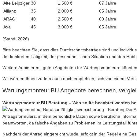
Alte Leipziger
30
1.500 €
67 Jahre
Allianz
35
2.000 €
65 Jahre
ARAG
40
2.500 €
60 Jahre
Axa
45
3.000 €
65 Jahre
(Stand: 2026)
Bitte beachten Sie, dass dies Durchschnittsbeträge sind und indivi
der konkreten Tätigkeit, der gesundheitlichen Situation und den Hobb
Weitere Anbieter mit guten Angeboten für Wartungsmonteure könnten
Wir würden Ihnen zudem auch noch empfehlen, sich von einem Versic
Wartungsmonteur BU Angebote berechnen, vergle
Wartungsmonteur BU Beratung – Was sollte beachtet werden bei
Der A
Antragsformulars, in dem persönliche Daten sowie berufliche Inform
beantworten, da falsche Angaben zu Problemen im Leistungsfall führ
Nachdem der Antrag eingereicht wurde, erfolgt in der Regel eine Ge