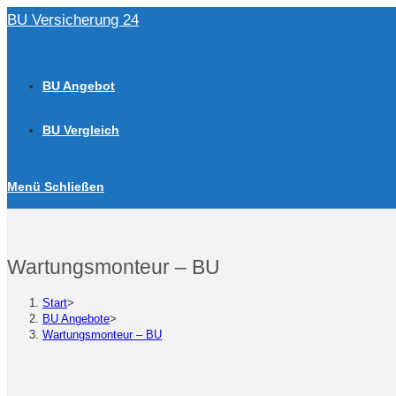
Zum
BU Versicherung 24
Inhalt
springen
BU Angebot
BU Vergleich
Menü
Schließen
Wartungsmonteur – BU
Start
>
BU Angebote
>
Wartungsmonteur – BU